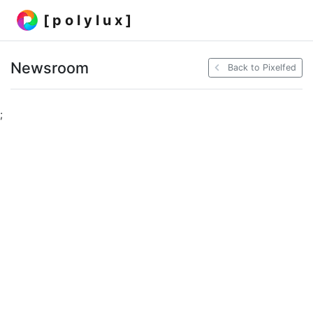
[ p o l y l u x ]
Newsroom
Back to Pixelfed
;