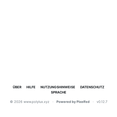
ÜBER
HILFE
NUTZUNGSHINWEISE
DATENSCHUTZ
SPRACHE
© 2026 www.polylux.xyz
·
Powered by Pixelfed
·
v0.12.7