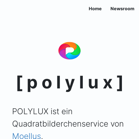
Home
Newsroom
[ p o l y l u x ]
POLYLUX ist ein
Quadratbilderchenservice von
Moellus
.