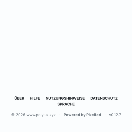
ÜBER
HILFE
NUTZUNGSHINWEISE
DATENSCHUTZ
SPRACHE
© 2026 www.polylux.xyz
·
Powered by Pixelfed
·
v0.12.7