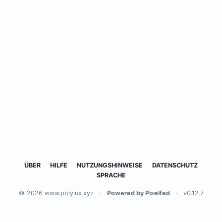
ÜBER
HILFE
NUTZUNGSHINWEISE
DATENSCHUTZ
SPRACHE
© 2026 www.polylux.xyz
·
Powered by Pixelfed
·
v0.12.7